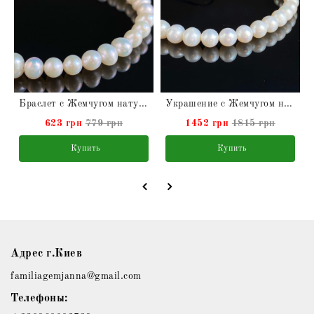
Браслет с Жемчугом натуральным
Украшение с Жемчугом натуральным на длинном замшевом шнурке
623 грн
779 грн
1452 грн
1815 грн
Купить
Купить
Адрес г.Киев
familiagemjanna@gmail.com
Телефоны: