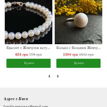
Браслет с Жемчугом натуральным
Кольцо с Большим Жемчугом натуральным
623 грн
779 грн
1288 грн
1611 грн
Купить
Купить
Адрес г.Киев
familiagemjanna@gmail.com