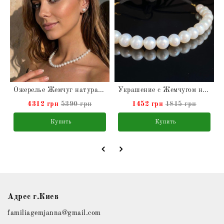
Ожерелье Жемчуг натуральный высокого качества к тридцатой годовщине свадьбы
Украшение с Жемчугом натуральным на длинном замшевом шнурке
4312 грн
5390 грн
1452 грн
1815 грн
Купить
Купить
Адрес г.Киев
familiagemjanna@gmail.com