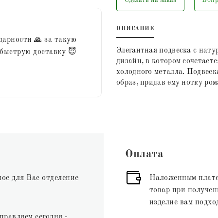
ОПИСАНИЕ
дарности 🙏 за такую
Элегантная подвеска с нат
 быструю доставку 😇
дизайн, в котором сочетает
холодного металла. Подвеск
образ, придав ему нотку ро
Оплата
ное для Вас отделение
Наложенным плате
товар при получени
изделие вам подхо
правляем сегодня -