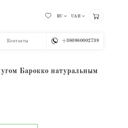
RU
UAH
+380960002739
Контакты
чугом Барокко натуральным