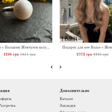
Кольцо с Большим Жемчугом натуральным
1288 грн
1611 грн
2772 грн
3465 грн
ация
Дополнительно
оферты
Каталог
Рассрочка
Закладки