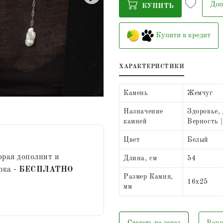
Доп
КУПИТЬ
Купити в кредит
ХАРАКТЕРИСТИКИ
Камень
Жемчуг
Назначение
Здоровье, 
камней
Верность 
Цвет
Белый
орая дополнит и
Длина, см
54
рка -
БЕСПЛАТНО
Размер Камня,
16х25
мм
Сделать на заказ
Вопр