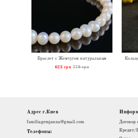
Ожерелье Жемчуг с Ларимаром натуральными
Браслет с Жемчугом натуральным
н
623 грн
779 грн
Адрес г.Киев
Информ
familiagemjanna@gmail.com
Договор 
Кредит/
Телефоны: