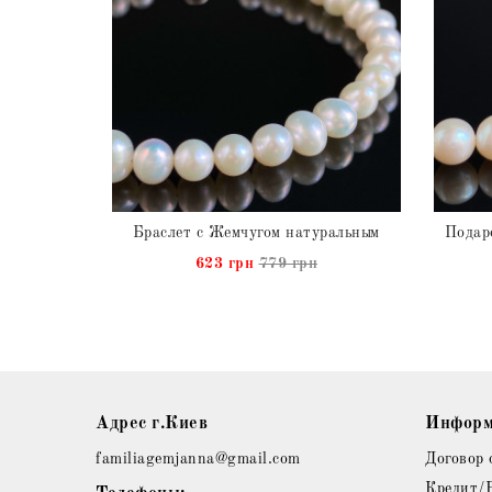
Ожерелье Жемчуг с Ларимаром натуральными
Браслет с Жемчугом натуральным
н
623 грн
779 грн
Адрес г.Киев
Информ
familiagemjanna@gmail.com
Договор 
Кредит/