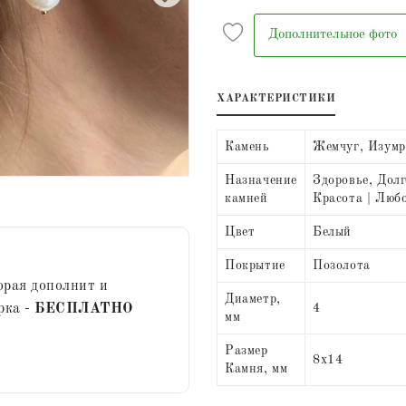
Дополнительное фото
ХАРАКТЕРИСТИКИ
Камень
Жемчуг, Изумр
Назначение
Здоровье, Долг
камней
Красота | Любо
Цвет
Белый
Покрытие
Позолота
орая дополнит и
Диаметр,
рка -
БЕСПЛАТНО
4
мм
Размер
8х14
Камня, мм