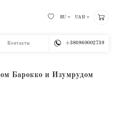
RU
UAH
+380960002739
Контакты
гом Барокко и Изумрудом