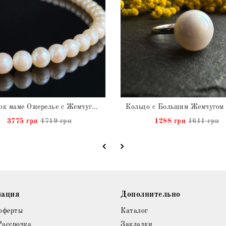
Подарок маме Ожерелье с Жемчугом натуральным
3775 грн
4719 грн
1288 грн
1611 грн
ация
Дополнительно
оферты
Каталог
Рассрочка
Закладки