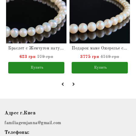
Браслет с Жемчугом натуральным
Подарок маме Ожерелье с Жемчугом натуральным
623 грн
779 грн
3775 грн
4719 грн
Купить
Купить
Адрес г.Киев
familiagemjanna@gmail.com
Телефоны: