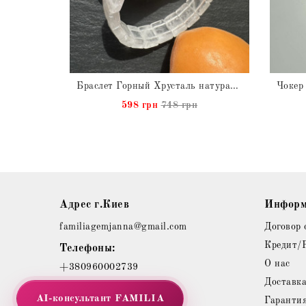
Сет из трех Браслетов Горный Хрусталь натуральный
Браслет Горный Хрусталь натуральный
н
598 грн
748 грн
Адрес г.Киев
Информ
familiagemjanna@gmail.com
Договор 
Кредит/
Телефоны:
О нас
+380960002739
Доставк
AI-консультант
FAMILIA
Гаранти