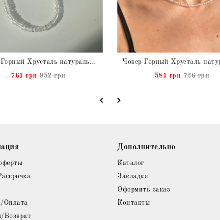
Чокер Горный Хрусталь натуральный
761 грн
952 грн
581 грн
726 грн
ация
Дополнительно
оферты
Каталог
Рассрочка
Закладки
Оформить заказ
а/Оплата
Контакты
я/Возврат