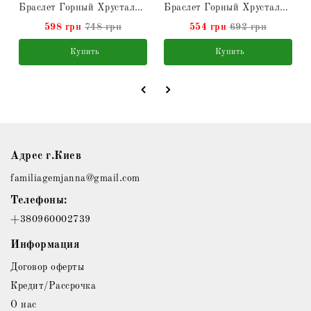
Браслет Горный Хрусталь натуральный
Браслет Горный Хрусталь натуральный
598 грн
748 грн
554 грн
692 грн
Купить
Купить
Адрес г.Киев
familiagemjanna@gmail.com
Телефоны:
+380960002739
Информация
Договор оферты
Кредит/Рассрочка
О нас