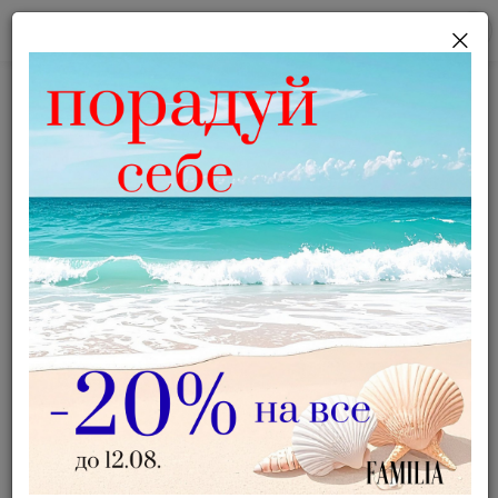
RU
×
Главная
Каталог
Кольцо с Кораллом натуральным из серебра
Кольцо с Кораллом натуральным
из серебра
1394 грн
1742 грн
Скидка 20%
Код товара:
02685
Доступность:
Нет в наличии