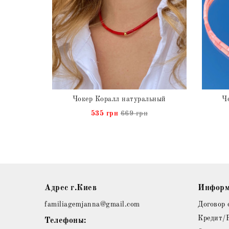
Колье Коралл натуральный на серебряной цепочке в позолоте
Чокер Коралл натуральный
Ч
н
535 грн
669 грн
Адрес г.Киев
Информ
familiagemjanna@gmail.com
Договор 
Кредит/
Телефоны: