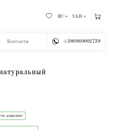
RU
UAH
+380960002739
Контакты
 натуральный
сть комплект