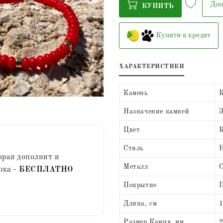
Доп
КУПИТЬ
Купити в кредит
ХАРАКТЕРИСТИКИ
Камень
Назначение камней
З
Цвет
Стиль
Н
орая дополнит и
Металл
С
рка -
БЕСПЛАТНО
Покрытие
П
Длина, см
Размер Камня, мм
2