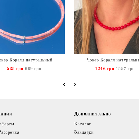
окер Коралл натуральный
Чокер Коралл натуральн
535 грн
669 грн
1246 грн
1557 грн
ация
Дополнительно
оферты
Каталог
Рассрочка
Закладки