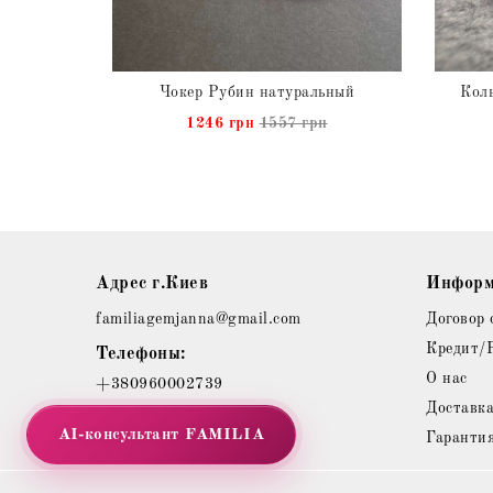
Серьги с натуральным Рубином из серебра
Чокер Рубин натуральный
Коль
н
1246 грн
1557 грн
Адрес г.Киев
Информ
familiagemjanna@gmail.com
Договор 
Кредит/
Телефоны:
О нас
+380960002739
Доставк
AI-консультант
FAMILIA
Гаранти