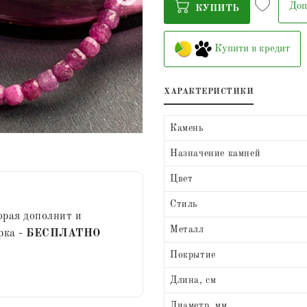
Доп
КУПИТЬ
Купити в кредит
ХАРАКТЕРИСТИКИ
Камень
Назначение камней
Цвет
Стиль
орая дополнит и
Металл
рка -
БЕСПЛАТНО
Покрытие
Длина, см
Диаметр, мм