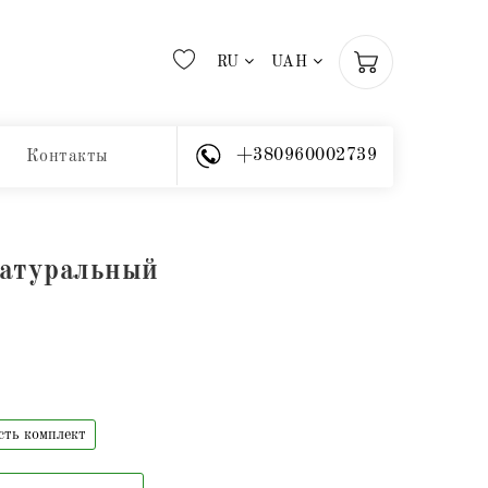
RU
UAH
+380960002739
Контакты
натуральный
сть комплект