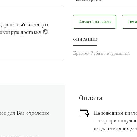
Сделать на заказ
Гемм
дарности 🙏 за такую
 быструю доставку 😇
ОПИСАНИЕ
Браслет Рубин натуральный
Оплата
ное для Вас отделение
Наложенным плате
товар при получени
изделие вам подхо