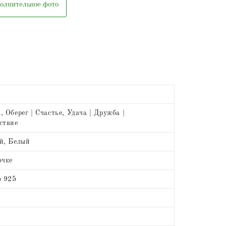
олнительное фото
 Оберег | Счастье, Удача | Дружба |
ствие
й, Белый
очке
о 925