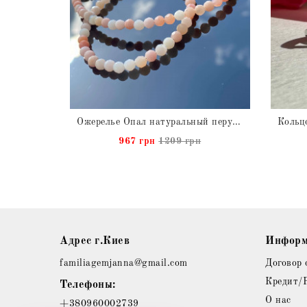
Кольцо с Опалом эфиопским натуральным из серебра
Ожерелье Опал натуральный перуанский
рн
967 грн
1209 грн
Адрес г.Киев
Информ
familiagemjanna@gmail.com
Договор 
Кредит/
Телефоны:
О нас
+380960002739