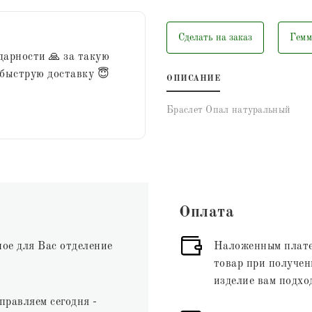
Сделать на заказ
Гемм
дарности 🙏 за такую
 быструю доставку 😇
ОПИСАНИЕ
Браслет Опал натуральный
Оплата
ное для Вас отделение
Наложенным плате
товар при получени
изделие вам подхо
правляем сегодня -