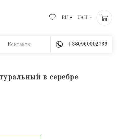
RU
UAH
+380960002739
Контакты
туральный в серебре