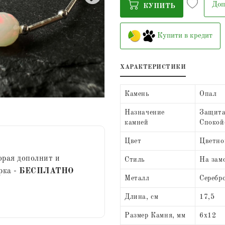
Доп
КУПИТЬ
Купити в кредит
ХАРАКТЕРИСТИКИ
Камень
Опал
Назначение
Защита,
камней
Спокой
Цвет
Цветно
орая дополнит и
Стиль
На зам
рка -
БЕСПЛАТНО
Металл
Серебр
Длина, см
17,5
Размер Камня, мм
6х12