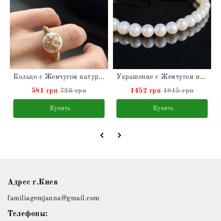
Кольцо с Жемчугом натуральным
Украшение с Жемчугом натуральным на длинном замшевом шнурке
581 грн
726 грн
1452 грн
1815 грн
Купить
Купить
Адрес г.Киев
familiagemjanna@gmail.com
Телефоны: