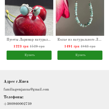
Пусеты Ларимар натуральный
Колье из натурального Ларимара на серебряной цепочке
1223 грн
1529 грн
1491 грн
1863 грн
Купить
Купить
Адрес г.Киев
familiagemjanna@gmail.com
Телефоны:
+380960002739