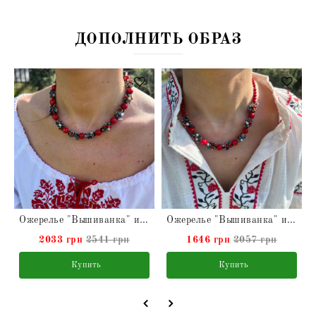
ДОПОЛНИТЬ ОБРАЗ
урального
Ожерелье "Вышиванка" из Коралла натурального
Ожерелье "Вышиванка" из Коралла натурального
2033 грн
2541 грн
1646 грн
2057 грн
Купить
Купить