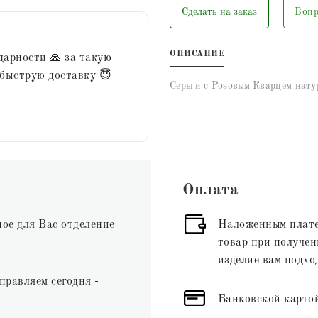
Сделать на заказ
Вопр
ОПИСАНИЕ
дарности 🙏 за такую
 быструю доставку 😇
Серьги с Розовым Кварцем нату
Оплата
ное для Вас отделение
Наложенным плате
товар при получени
изделие вам подхо
правляем сегодня -
Банковской картой