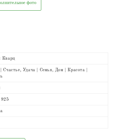
олнительное фото
й Кварц
| Счастье, Удача | Семья, Дом | Красота |
ть
й
 925
та