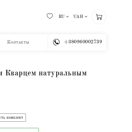
RU
UAH
+380960002739
Контакты
ым Кварцем натуральным
сть комплект