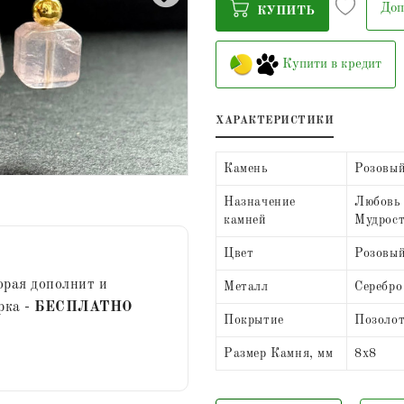
Доп
КУПИТЬ
Купити в кредит
ХАРАКТЕРИСТИКИ
Камень
Розовы
Назначение
Любовь 
камней
Мудрос
Цвет
Розовы
орая дополнит и
Металл
Серебро
рка -
БЕСПЛАТНО
Покрытие
Позоло
Размер Камня, мм
8х8