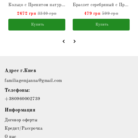
з серебра
Кольцо с Пренитом натуральным из серебра
Браслет серебряный с Пренитом натуральным
2672 грн
3340 грн
479 грн
599 грн
Купить
Купить
Адрес г.Киев
familiagemjanna@gmail.com
Телефоны:
+380960002739
Информация
Договор оферты
Кредит/Рассрочка
О нас