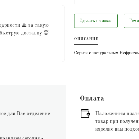
Сделать на заказ
Гемм
дарности 🙏 за такую
 быструю доставку 😇
ОПИСАНИЕ
Серьги с натуральным Нефритом
Оплата
ное для Вас отделение
Наложенным плате
товар при получени
изделие вам подхо
правляем сегодня -