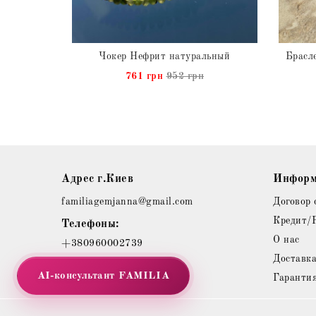
Ожерелье Нефрит и Коралл натуральные
Чокер Нефрит натуральный
761 грн
952 грн
Адрес г.Киев
Информ
familiagemjanna@gmail.com
Договор 
Кредит/
Телефоны:
О нас
+380960002739
Доставк
AI-консультант
FAMILIA
Гаранти