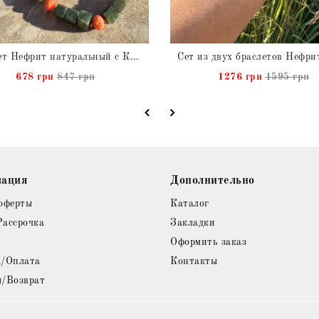
Браслет Нефрит натуральный с Кораллом в серебре с позолотой
678 грн
847 грн
1276 грн
1595 грн
ация
Дополнительно
оферты
Каталог
Рассрочка
Закладки
Оформить заказ
а/Оплата
Контакты
я/Возврат