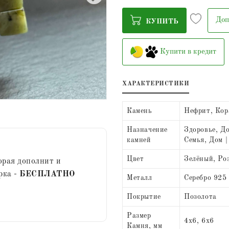
Доп
КУПИТЬ
Купити в кредит
ХАРАКТЕРИСТИКИ
Камень
Нефрит, Кор
Назначение
Здоровье, До
камней
Семья, Дом |
Цвет
Зелёный, Ро
орая дополнит и
рка -
БЕСПЛАТНО
Металл
Серебро 925
Покрытие
Позолота
Размер
4х6, 6х6
Камня, мм