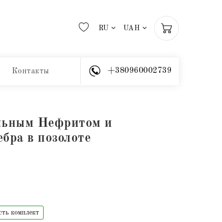
RU
UAH
+380960002739
Контакты
альным Нефритом и
ебра в позолоте
сть комплект