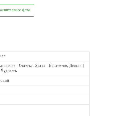
олнительное фото
алл
лголетие | Счастье, Удача | Богатство, Деньги |
 Мудрость
зовый