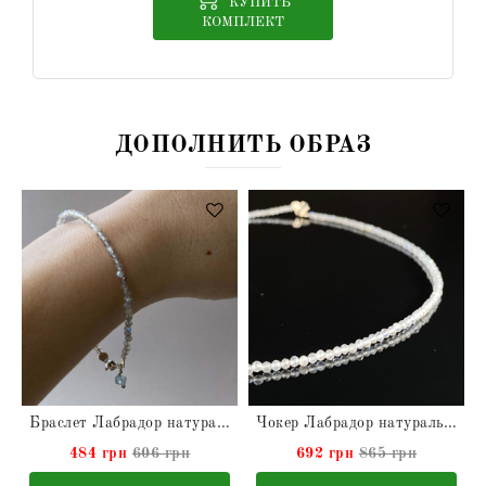
КУПИТЬ
КОМПЛЕКТ
ДОПОЛНИТЬ ОБРАЗ
альный
Браслет Лабрадор натуральный
Чокер Лабрадор натуральный
484 грн
606 грн
692 грн
865 грн