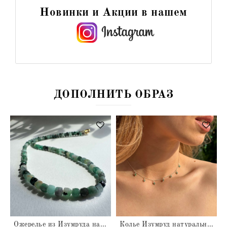
Новинки и Акции в нашем
ДОПОЛНИТЬ ОБРАЗ
альный
Ожерелье из Изумруда натурального
Колье Изумруд натуральный в серебре