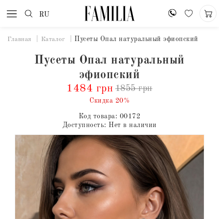
RU
Пусеты Опал натуральный эфиопский
Главная
Каталог
Пусеты Опал натуральный
эфиопский
1484 грн
1855 грн
Скидка 20%
Код товара:
00172
Доступность:
Нет в наличии