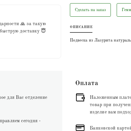
Сделать на заказ
Гемм
дарности 🙏 за такую
ОПИСАНИЕ
 быструю доставку 😇
Подвеска из Лазурита натураль
Оплата
ное для Вас отделение
Наложенным плате
товар при получени
изделие вам подхо
правляем сегодня -
Банковской картой