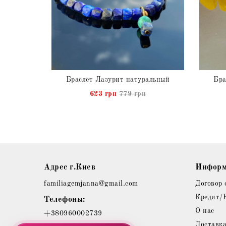
альный
Браслет Лазурит натуральный
Бра
н
623 грн
779 грн
Адрес г.Киев
Информ
familiagemjanna@gmail.com
Договор 
Кредит/
Телефоны:
О нас
+380960002739
Доставк