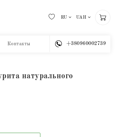
RU
UAH
+380960002739
Контакты
урита натурального