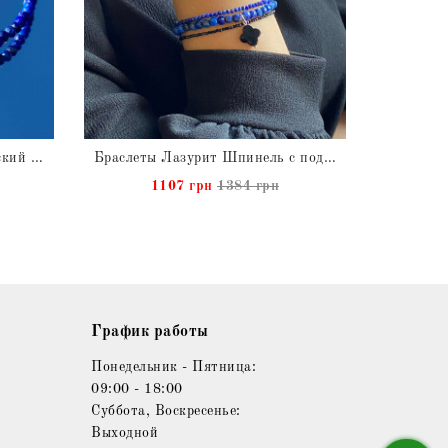
Подарок для нее Патриотический сине-желтый Браслет Лазурит и Циркон натуральный
Браслеты Лазурит Шпинель с подвеской Агат натуральные Сет из 3
Брасл
1107 грн
1384 грн
График работы
Понедельник - Пятница:
09:00 - 18:00
Суббота, Воскресенье:
Выходной