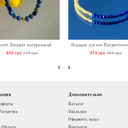
слет Лазурит натуральный
623 грн
779 грн
373 грн
466 грн
ация
Дополнительно
оферты
Каталог
Рассрочка
Закладки
Оформить заказ
а/Оплата
Контакты