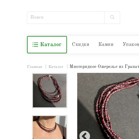
Каталог
Скидки
Камни
Упако
Многорядное Ожерелье из Гранат
Главная
Каталог