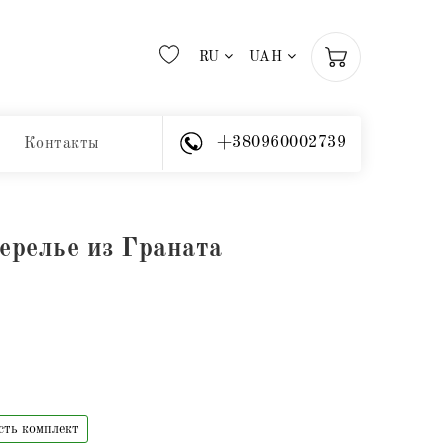
RU
UAH
+380960002739
Контакты
релье из Граната
сть комплект