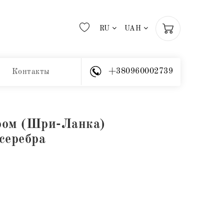
RU
UAH
+380960002739
Контакты
ром (Шри-Ланка)
серебра