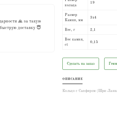
Размер
19
кольца
Размер
3х4
Камня, мм
дарности 🙏 за такую
 быструю доставку 😇
Вес, г
2,1
Вес камня,
0,15
ct
Сделать на заказ
Гемм
ОПИСАНИЕ
Кольцо с Сапфиром (Шри-Ланка