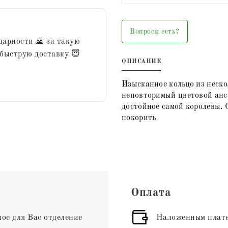
Вопросы есть?
дарности 🙏 за такую
 быструю доставку 😇
ОПИСАНИЕ
Изысканное кольцо из неско
неповторимый цветовой анс
достойное самой королевы. 
покорить
Оплата
ное для Вас отделение
Наложенным плате