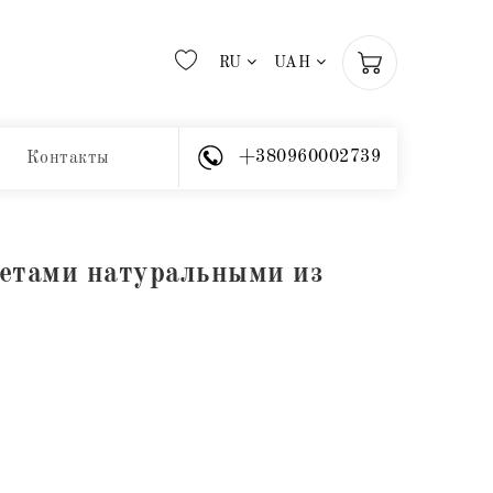
RU
UAH
+380960002739
Контакты
ветами натуральными из