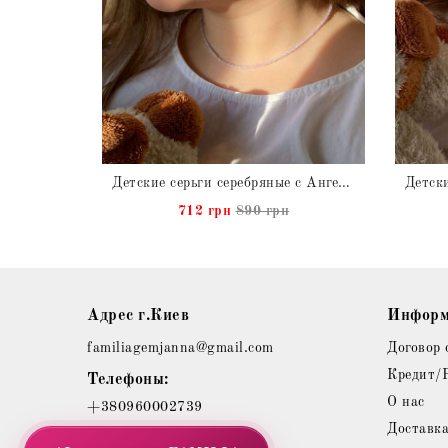
Детский Браслет из натурального Голубого Агата на затяжке с подвеской Мишка в позолоте
Детские серьги серебряные с Ангелитом натуральным
712 грн
890 грн
Адрес г.Киев
Информ
familiagemjanna@gmail.com
Договор 
Кредит/
Телефоны:
О нас
+380960002739
Доставк