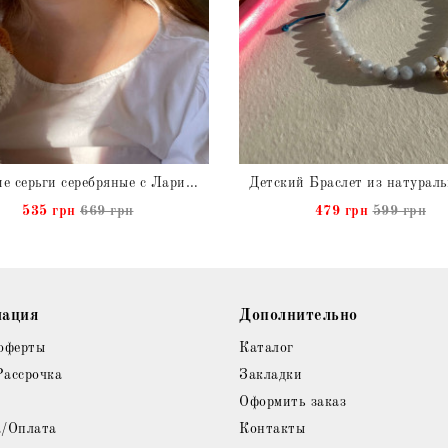
Детские серьги серебряные с Ларимаром натуральным
535 грн
669 грн
479 грн
599 грн
ация
Дополнительно
оферты
Каталог
Рассрочка
Закладки
Оформить заказ
а/Оплата
Контакты