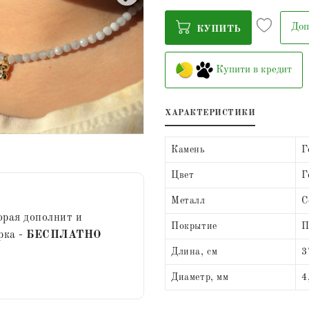
Доп
КУПИТЬ
Купити в кредит
ХАРАКТЕРИСТИКИ
Камень
Г
Цвет
Г
Металл
С
орая дополнит и
Покрытие
П
рка -
БЕСПЛАТНО
Длина, см
3
Диаметр, мм
4