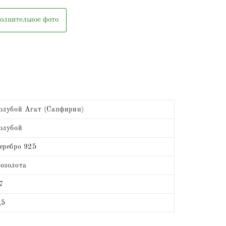
олнительное фото
олубой Агат (Сапфирин)
олубой
еребро 925
озолота
7
,5