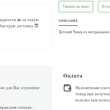
Сделать на заказ
Вопр
дарности 🙏 за такую
ОПИСАНИЕ
 быструю доставку 😇
Детский Чокер из натурального
Оплата
ное для Вас отделение
Наложенным плате
товар при получени
изделие вам подхо
правляем сегодня -