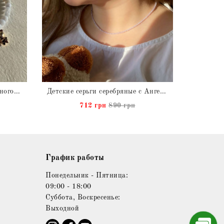
Детский Браслет из натурального Голубого Агата на затяжке с подвеской Мишка в позолоте
Детские серьги серебряные с Ангелитом натуральным
712 грн
890 грн
График работы
Понедельник - Пятница:
09:00 - 18:00
Суббота, Воскресенье:
Выходной