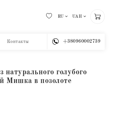
RU
UAH
+380960002739
Контакты
з натурального голубого
ой Мишка в позолоте