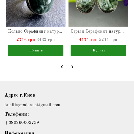
Кольцо Серафинит натуральный в серебре
Серьги Серафинит натуральный в серебре
2746 грн
3432 грн
4171 грн
5214 грн
Купить
Купить
Адрес г.Киев
familiagemjanna@gmail.com
Телефоны:
+380960002739
Информация