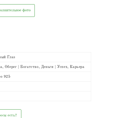
олнительное фото
вый Глаз
, Оберег | Богатство, Деньги | Успех, Карьера
ро 925
осы есть?