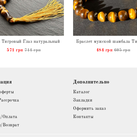
 Тигровый Глаз натуральный
571 грн
714 грн
484 грн
605 грн
ация
Дополнительно
оферты
Каталог
Рассрочка
Закладки
Оформить заказ
а/Оплата
Контакты
я/Возврат