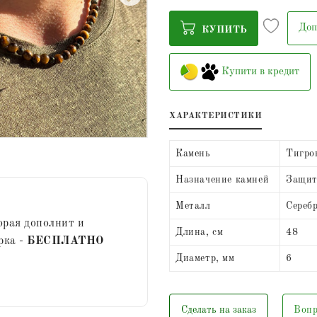
Доп
КУПИТЬ
Купити в кредит
ХАРАКТЕРИСТИКИ
Камень
Тигро
Назначение камней
Защита
Металл
Сереб
орая дополнит и
Длина, см
48
рка -
БЕСПЛАТНО
Диаметр, мм
6
Сделать на заказ
Вопр