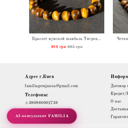
уральный
Браслет мужской шамбала Тигровый Глаз натуральный
Четки
484 грн
605 грн
Адрес г.Киев
Информ
familiagemjanna@gmail.com
Договор 
Кредит/
Телефоны:
О нас
+380960002739
Доставк
AI-консультант
FAMILIA
Гаранти