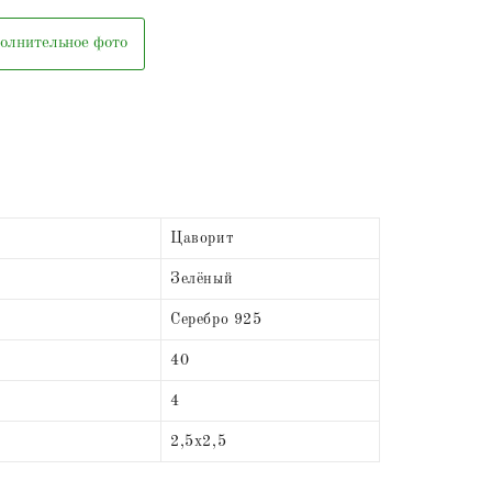
олнительное фото
Цаворит
Зелёный
Серебро 925
40
4
2,5х2,5