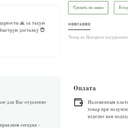
Сделать на заказ
Вопр
дарности 🙏 за такую
ОПИСАНИЕ
 быструю доставку 😇
Чокер из Цаворита натуральног
Оплата
ное для Вас отделение
Наложенным плате
товар при получени
изделие вам подхо
правляем сегодня -