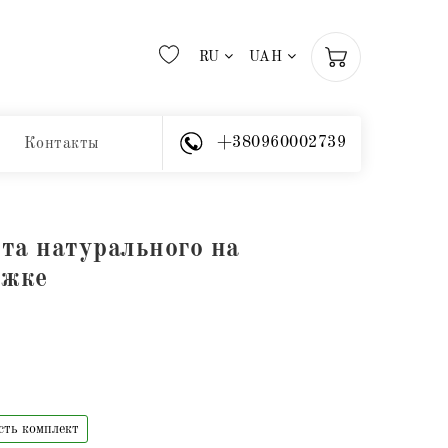
RU
UAH
+380960002739
Контакты
та натурального на
ежке
сть комплект