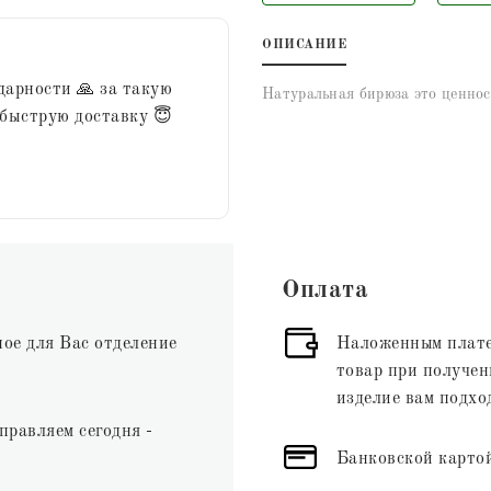
ОПИСАНИЕ
дарности 🙏 за такую
Натуральная бирюза это ценнос
 быструю доставку 😇
Оплата
ное для Вас отделение
Наложенным плате
товар при получени
изделие вам подхо
правляем сегодня -
Банковской картой