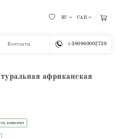
RU
UAH
+380960002739
Контакты
атуральная африканская
сть комплект