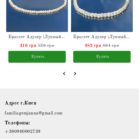
туральные
Браслет Адуляр (Лунный камень) натуральный
Браслет Адуляр (Лунный камень) натуральный
416 грн
520 грн
483 грн
604 грн
Купить
Купить
Адрес г.Киев
familiagemjanna@gmail.com
Телефоны:
+380960002739