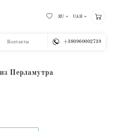
RU
UAH
+380960002739
Контакты
 из Перламутра