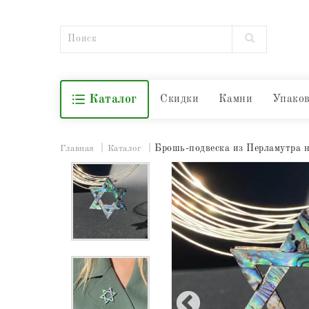
Каталог
Скидки
Камни
Упако
Брошь-подвеска из Перламутра н
Главная
Каталог