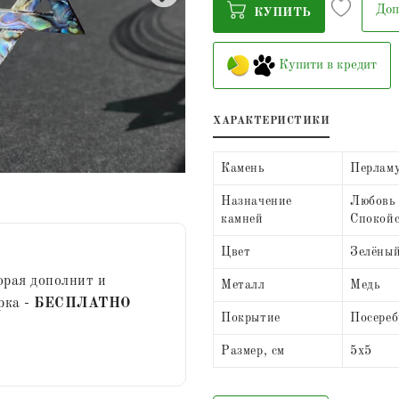
Доп
КУПИТЬ
Купити в кредит
ХАРАКТЕРИСТИКИ
Камень
Перлам
Назначение
Любовь 
камней
Спокой
Цвет
Зелёны
орая дополнит и
Металл
Медь
рка -
БЕСПЛАТНО
Покрытие
Посереб
Размер, см
5х5