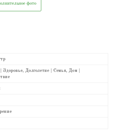
олнительное фото
утр
| Здоровье, Долголетие | Семья, Дом |
ствие
й
рение