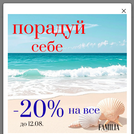
RU
×
Брошь Лазурит натуральный
Главная
Каталог
Брошь Лазурит натуральный
392 грн
490 грн
Скидка 20%
Код товара:
04393
Доступность:
Нет в наличии