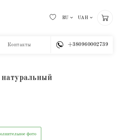
RU
UAH
+380960002739
Контакты
 натуральный
олнительное фото