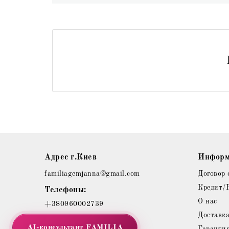
Адрес г.Киев
Информ
familiagemjanna@gmail.com
Договор 
Кредит/
Телефоны:
О нас
+380960002739
Доставк
AI-консультант
FAMILIA