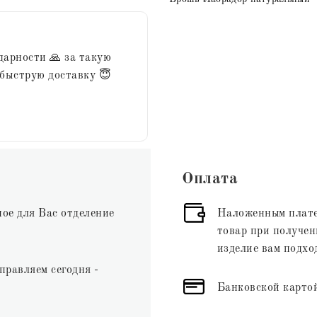
дарности 🙏 за такую
 быструю доставку 😇
Оплата
ное для Вас отделение
Наложенным плате
товар при получени
изделие вам подхо
правляем сегодня -
Банковской картой