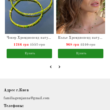
Чокер Хромдиопсид натуральный в серебре
Колье Хромдиопсид натуральный в серебре
1246 грн
1557 грн
968 грн
1210 грн
Купить
Купить
Адрес г.Киев
familiagemjanna@gmail.com
Телефоны: