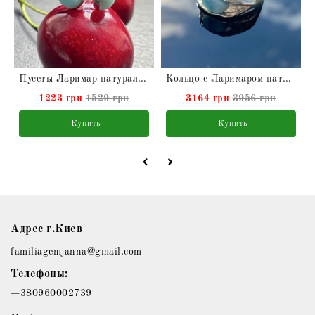
ральным
Пусеты Ларимар натуральный
Кольцо с Ларимаром натуральным
1223 грн
1529 грн
3164 грн
3956 грн
Купить
Купить
Адрес г.Киев
familiagemjanna@gmail.com
Телефоны:
+380960002739