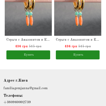
оте
Серьги с Амазонитом и Кораллом натуральными в позолоте
Серьги с Амазонитом и Кораллом натуральными в позолоте
436 грн
545 грн
436 грн
545 грн
Купить
Купить
Адрес г.Киев
familiagemjanna@gmail.com
Телефоны:
+380960002739