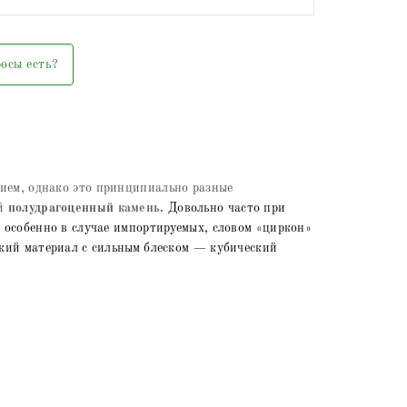
осы есть?
ием, однако это принципиально разные
ый
полудрагоценный
камень.
Довольно часто при
особенно в случае импортируемых, словом «циркон»
кий материал с сильным блеском — кубический