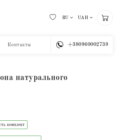
RU
UAH
+380960002739
Контакты
она натурального
сть комплект