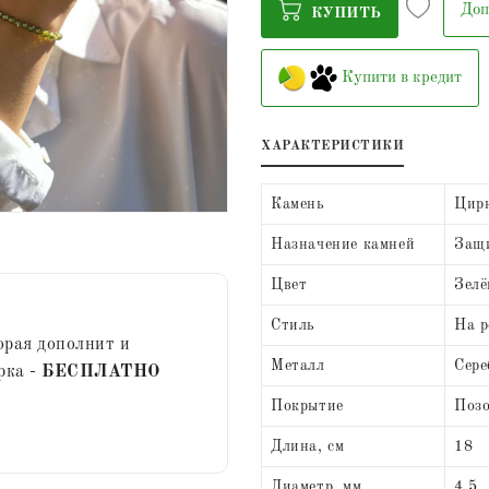
Доп
КУПИТЬ
Купити в кредит
ХАРАКТЕРИСТИКИ
Камень
Цир
Назначение камней
Защи
Цвет
Зел
Стиль
На р
орая дополнит и
Металл
Сере
рка -
БЕСПЛАТНО
Покрытие
Позо
Длина, см
18
Диаметр, мм
4,5