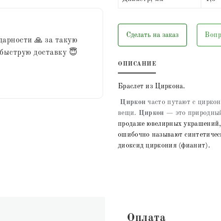
Сделать на заказ
Вопр
дарности 🙏 за такую
 быструю доставку 😇
ОПИСАНИЕ
Браслет из Циркона.
Циркон
часто путают с циркон
вещи.
Циркон
— это природн
продаже ювелирных украшений, 
ошибочно называют синтетичес
диоксид циркония (фианит).
Оплата