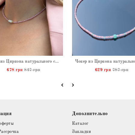
Чокер из Циркона натурального с Кахолонгом
678 грн
847 грн
629 грн
787 грн
ация
Дополнительно
оферты
Каталог
Рассрочка
Закладки