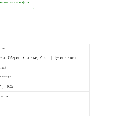
олнительное фото
кон
та, Оберег | Счастье, Удача | Путешествия
ёный
езинке
бро 925
лота