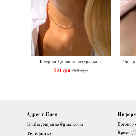
рального
Чокер из Циркона натурального
н
581 грн
726 грн
Адрес г.Киев
Информ
familiagemjanna@gmail.com
Договор 
Кредит/
Телефоны: