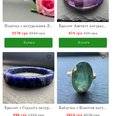
Підвіска з натуральним Ларімаром в сріблі
Браслет Аметист натуральний
2270 грн
2838 грн
678 грн
848 грн
Купити
Купити
Браслет з Содаліта натурального
Каблучка з Кіанітом натуральним зі срібла
999 грн
1452 грн
5016 грн
6270 грн