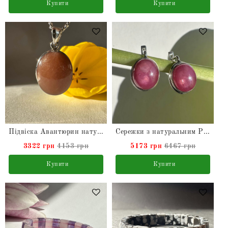
Купити
Купити
Підвіска Авантюрин натуральний в сріблі
Сережки з натуральним Рубіном зі срібла
3322 грн
4153 грн
5173 грн
6467 грн
Купити
Купити