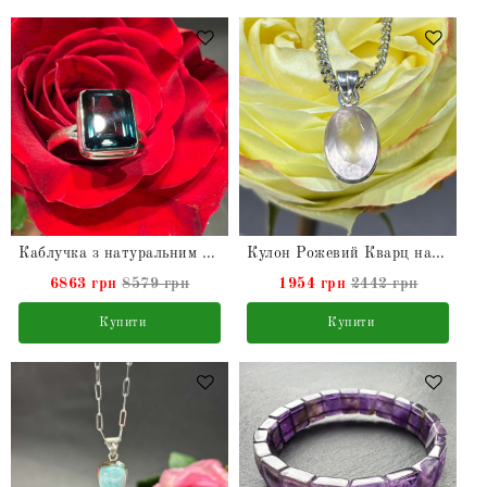
Каблучка з натуральним London Blue Топазом зі срібла
Кулон Рожевий Кварц натуральний у сріблі
6863 грн
8579 грн
1954 грн
2442 грн
Купити
Купити