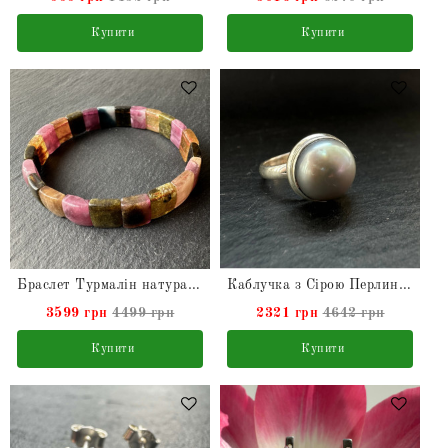
Купити
Купити
Браслет Турмалін натуральний
Каблучка з Сірою Перлиною натуральною з срібла
3599 грн
4499 грн
2321 грн
4642 грн
Купити
Купити