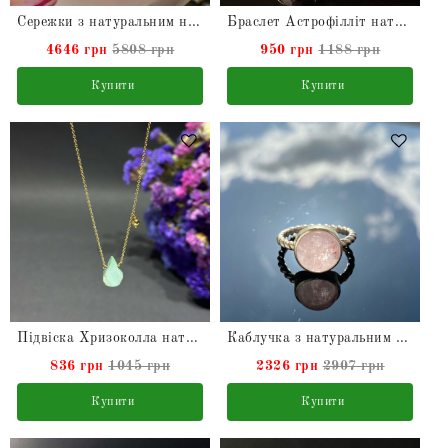
Сережки з натуральним необробленим Сапфіром зі срібла
Браслет Астрофілліт натуральний
4646 грн
5808 грн
950 грн
1188 грн
Купити
Купити
Підвіска Хризоколла натуральна в сріблі з позолотою
Каблучка з натуральним Морганітом
836 грн
1045 грн
2326 грн
2907 грн
Купити
Купити