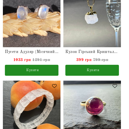
Пусети Адуляр (Місячний камінь)
Кулон Гірський Кришталь натуральний необроблений на ланцюжку
1033 грн
1291 грн
399 грн
799 грн
Купити
Купити