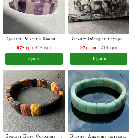
Браслет Рожевий Кварц та Аметист натуральні
Браслет Обсидіан натуральний
678 грн
848 грн
972 грн
1214 грн
Купити
Купити
Браслет Биче, Соколине, Тигрове Око натуральний
Браслет Амазоніт натуральний