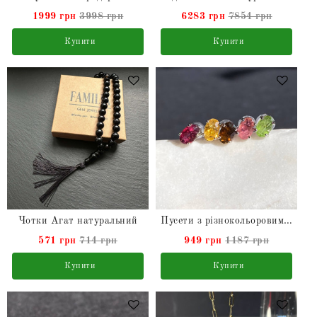
1999 грн
3998 грн
6283 грн
7854 грн
Купити
Купити
Чотки Агат натуральний
Пусети з різнокольоровими натуральними Турмалінами срібні
571 грн
714 грн
949 грн
1187 грн
Купити
Купити