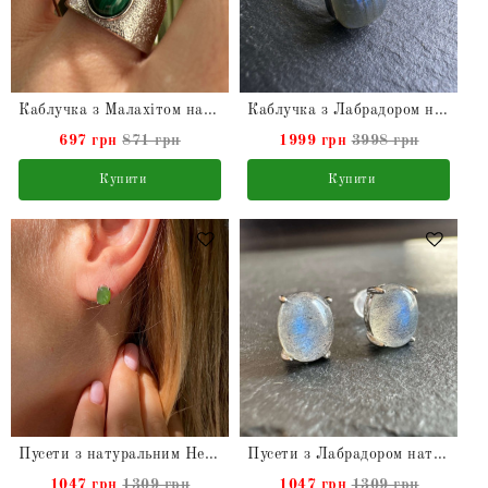
Каблучка з Малахітом натуральним
Каблучка з Лабрадором натуральним з срібла
697 грн
871 грн
1999 грн
3998 грн
Купити
Купити
Пусети з натуральним Нефритом у сріблі
Пусети з Лабрадором натуральним
1047 грн
1309 грн
1047 грн
1309 грн