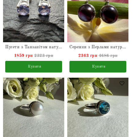
Пусети з Танзанітом натуральним зі срібла
Сережки з Перлами натуральними з срібла
1859 грн
2323 грн
2343 грн
4686 грн
Купити
Купити