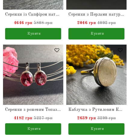
Сережки із Сапфіром натуральним із срібла
Сережки з Перлами натуральними з срібла
4646 грн
5808 грн
2046 грн
4092 грн
Купити
Купити
Сережки з рожевим Топазом натуральним в сріблі
Каблучка з Рутиловим Кварцем натуральним Волосатик або "Волосся Венери"
4182 грн
5227 грн
2639 грн
3299 грн
Купити
Купити