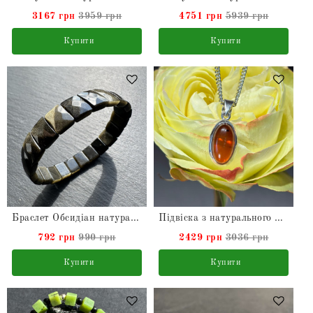
3167 грн
3959 грн
4751 грн
5939 грн
Купити
Купити
Браслет Обсидіан натураальний
Підвіска з натурального Бурштину натурального в сріблі на ланцюжку
792 грн
990 грн
2429 грн
3036 грн
Купити
Купити