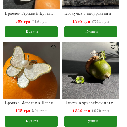
Браслет Гірський Кришталь натуральний
Каблучка з натуральним Гранатом зі срібла
598 грн
748 грн
1795 грн
2244 грн
Купити
Купити
Брошка Метелик з Перлиною натуральною та перламутром
Пусети з хризолітом натуральним
475 грн
594 грн
1336 грн
1670 грн
Купити
Купити