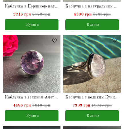
Каблучка з Перлиною натуральною з срібла
Каблучка з натуральним Swiss Blue Топазом зі срібла
2218 грн
2772 грн
4530 грн
5663 грн
Купити
Купити
Каблучка з великим Аметистом натуральним срібна
Каблучка з великим Кунцитом натуральним зі срібла
4488 грн
5610 грн
7999 грн
10019 грн
Купити
Купити