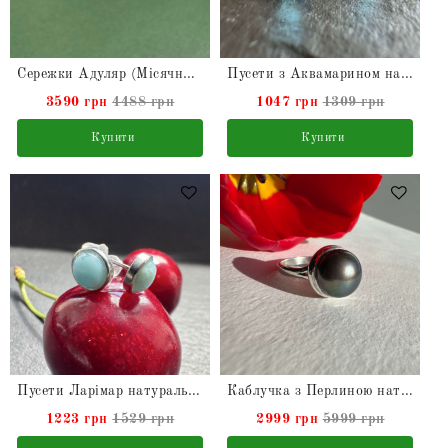
Сережки Адуляр (Місячний камінь) натуральний срібні
Пусети з Аквамарином натуральним
3590 грн
4488 грн
1047 грн
1309 грн
Купити
Купити
Пусети Ларімар натуральний
Каблучка з Перлиною натуральною з срібла
1223 грн
1529 грн
2999 грн
5999 грн