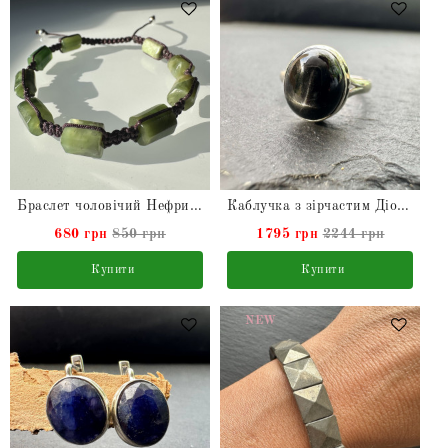
Браслет чоловічий Нефрит натуральний
Каблучка з зірчастим Діопсидом натуральним зі срібла
680 грн
850 грн
1795 грн
2244 грн
Купити
Купити
NEW