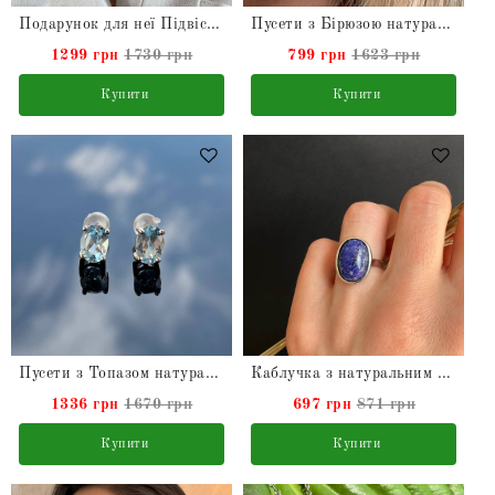
Подарунок для неї Підвіска з Перлиною Бароко натуральна на ланцюжку
Пусети з Бірюзою натуральною в сріблі
1299 грн
1730 грн
799 грн
1623 грн
Купити
Купити
Пусети з Топазом натуральним у сріблі
Каблучка з натуральним Лазуритом
1336 грн
1670 грн
697 грн
871 грн
Купити
Купити