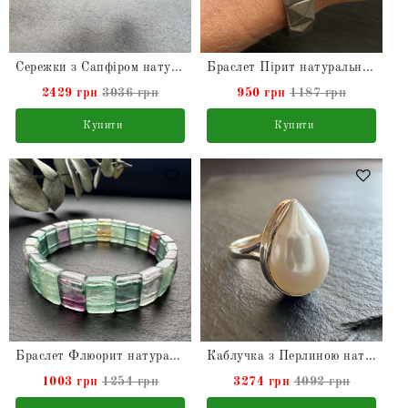
Сережки з Сапфіром натуральним зі срібла
Браслет Пірит натуральний
2429 грн
3036 грн
950 грн
1187 грн
Купити
Купити
Браслет Флюорит натуральний
Каблучка з Перлиною натуральною з срібла
1003 грн
1254 грн
3274 грн
4092 грн