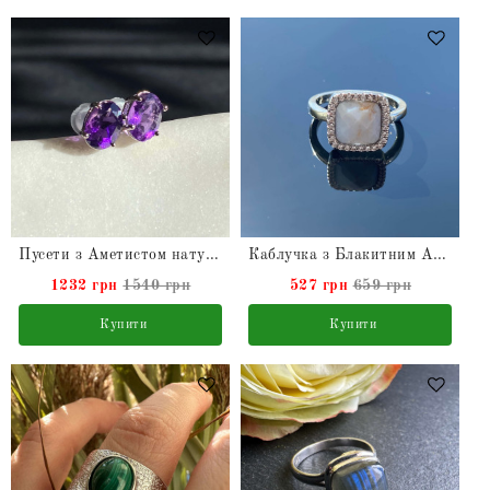
Пусети з Аметистом натуральним у сріблі
Каблучка з Блакитним Агатом натуральним
1232 грн
1540 грн
527 грн
659 грн
Купити
Купити