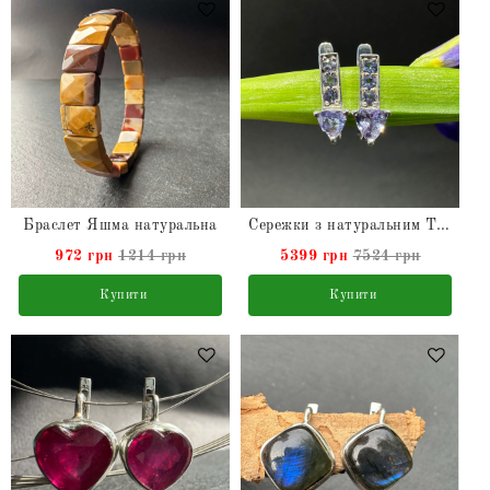
Браслет Яшма натуральна
Сережки з натуральним Танзанітом зі срібла
972 грн
1214 грн
5399 грн
7524 грн
Купити
Купити