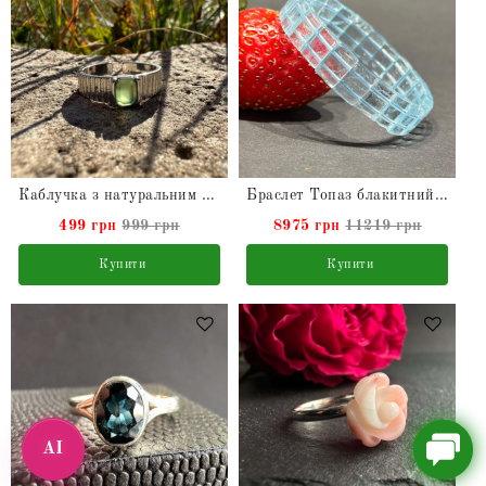
Каблучка з натуральним зеленим Халцедоном
Браслет Топаз блакитний натуральний
499 грн
999 грн
8975 грн
11219 грн
Купити
Купити
AI