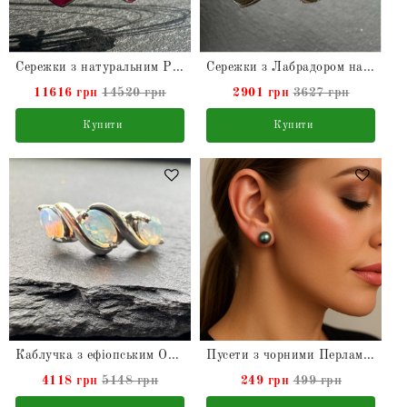
Сережки з натуральним Рубіном зі срібла
Сережки з Лабрадором натуральним в сріблі
11616 грн
14520 грн
2901 грн
3627 грн
Купити
Купити
Каблучка з ефіопським Опалом натуральним зі срібла
Пусети з чорними Перлами натуральними
4118 грн
5148 грн
249 грн
499 грн