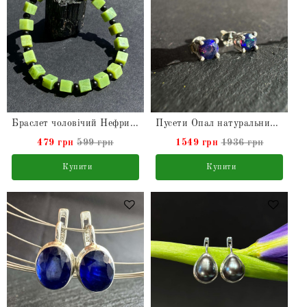
Браслет чоловічий Нефрит та чорний Турмалін натуральний
Пусети Опал натуральний ефіопський чорний в сріблі
479 грн
599 грн
1549 грн
1936 грн
Купити
Купити