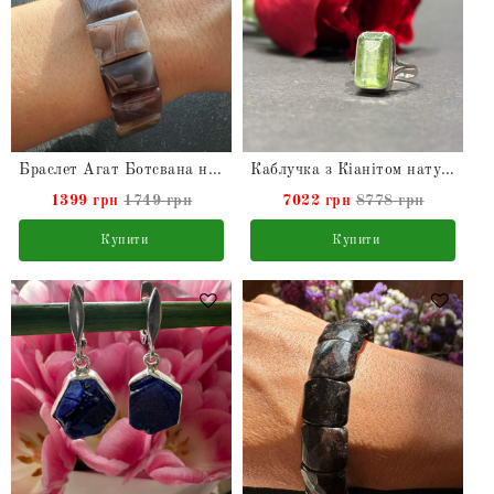
Браслет Агат Ботсвана натуральний
Каблучка з Кіанітом натуральним зі срібла
1399 грн
1749 грн
7022 грн
8778 грн
Купити
Купити