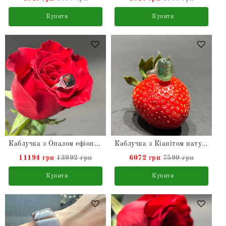
Купити
Купити
Каблучка з Опалом ефіопським натуральним зі срібла
Каблучка з Кіанітом натуральним зі срібла
11194 грн
13992 грн
6072 грн
7590 грн
Купити
Купити