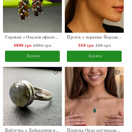
Сережки з Опалом ефіопським натуральним зі срібла
Пусети з чорними Перлами натуральними
4999 грн
6996 грн
249 грн
499 грн
Купити
Купити
Каблучка з Лабрадором натуральним з срібла
Підвіска Опал натуральний у сріблі на ланцюжку