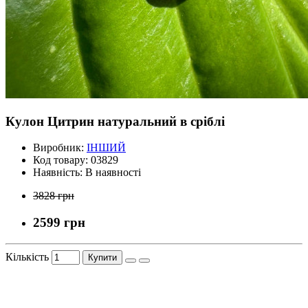
Кулон Цитрин натуральний в сріблі
Виробник:
ІНШИЙ
Код товару:
03829
Наявність:
В наявності
3828 грн
2599 грн
Кількість
Купити