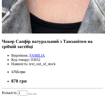
Чокер Сапфір натуральний з Танзанітом на
срібній застібці
Виробник:
FAMILIA
Код товару:
03652
Наявність:
text_out_of_stock
1755 грн
878 грн
Кількість